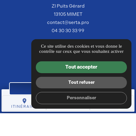
ZI Puits Gérard
13105 MIMET
contact@serta.pro
04 30 30 33 99
ITINÉRAIRE
Ce site utilise des cookies et vous donne le
contrôle sur ceux que vous souhaitez activer
Guide local
Informations complémentaires
Tout accepter
Conditions générales de vente
Mentions légales
Tout refuser
DEMANDE DE DEVIS
Politique de confidentialité
Personnaliser
Gestion des cookies
place
mail
call
ITINÉRAIRE
CONTACT
TÉL.