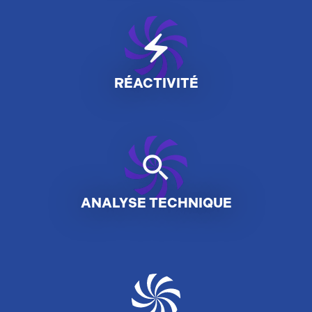
electric_bolt
RÉACTIVITÉ
search
ANALYSE TECHNIQUE