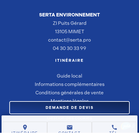
SERTA ENVIRONNEMENT
ZI Puits Gérard
13105 MIMET
contact@serta.pro
04 30 30 33 99
ITINÉRAIRE
Guide local
Informations complémentaires
Conditions générales de vente
Mentions légales
DEMANDE DE DEVIS
Politique de confidentialité
Gestion des cookies
place
mail
call
ITINÉRAIRE
CONTACT
TÉL.